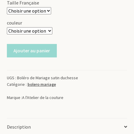
Taille Française
couleur
quantité
Ajouter au panier
de
Boléro
de
Mariage
UGS :
Boléro de Mariage satin duchesse
Catégorie :
bolero mariage
satin
duchesse
Marque :
A l'Atelier de la couture
Description