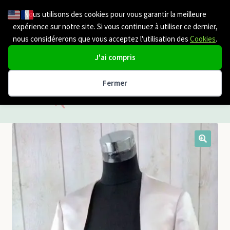
Nous utilisons des cookies pour vous garantir la meilleure
Aller
Aller
Menu
expérience sur notre site. Si vous continuez à utiliser ce dernier,
à
au
nous considérerons que vous acceptez l'utilisation des
Cookies
.
la
contenu
navigation
J'ai compris
Fermer
Etole mariage
cape mariage
🔍
Chale | Cache Epaule
Boléro | veste Mariage