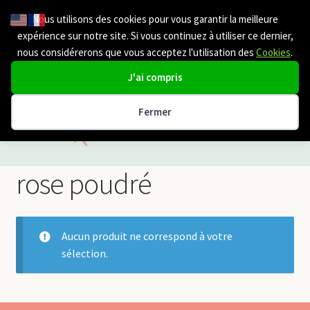
Nous utilisons des cookies pour vous garantir la meilleure
Aller
Aller
Menu
expérience sur notre site. Si vous continuez à utiliser ce dernier,
à
au
nous considérerons que vous acceptez l'utilisation des
Cookies
.
la
contenu
navigation
J'ai compris
Fermer
Etole mariage
rose poudré
cape mariage
Aucun produit ne correspond à votre
Chale | Cache Epaule
sélection.
Boléro | veste Mariage