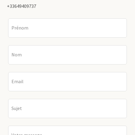
tenue mariage femme
+33649409737
Leave
this
Prénom
field
blank
Nom
Email
Sujet
Votre message