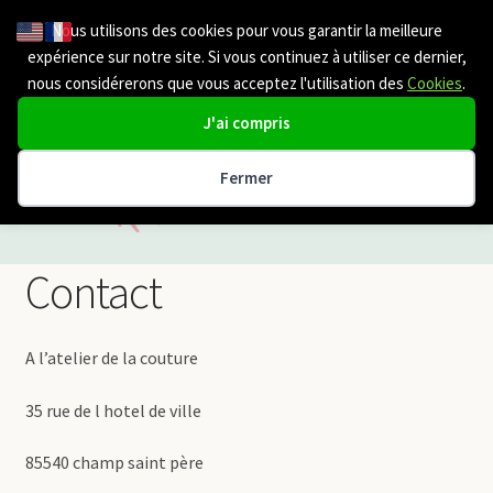
Nous utilisons des cookies pour vous garantir la meilleure
Aller
Aller
Menu
expérience sur notre site. Si vous continuez à utiliser ce dernier,
à
au
nous considérerons que vous acceptez l'utilisation des
Cookies
.
la
contenu
navigation
J'ai compris
Fermer
Etole mariage
Contact
cape mariage
A l’atelier de la couture
Chale | Cache Epaule
35 rue de l hotel de ville
Boléro | veste Mariage
85540 champ saint père