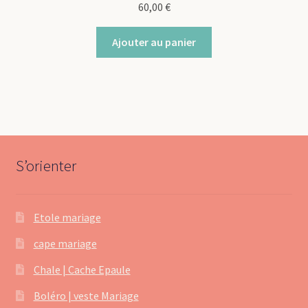
60,00
€
Ajouter au panier
S’orienter
Etole mariage
cape mariage
Chale | Cache Epaule
Boléro | veste Mariage