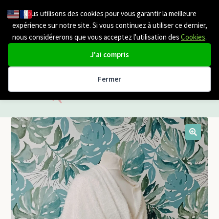
Nous utilisons des cookies pour vous garantir la meilleure
Aller
Aller
Menu
expérience sur notre site. Si vous continuez à utiliser ce dernier,
à
au
nous considérerons que vous acceptez l'utilisation des
Cookies
.
la
contenu
navigation
J'ai compris
Fermer
Etole mariage
cape mariage
🔍
Chale | Cache Epaule
Boléro | veste Mariage