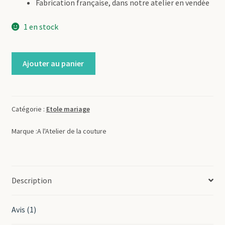
Fabrication française, dans notre atelier en vendée
1 en stock
quantité
Ajouter au panier
de
etole
mariée
en
Catégorie :
Etole mariage
jersey
Marque :
A l'Atelier de la couture
à
poils
Description
Avis (1)