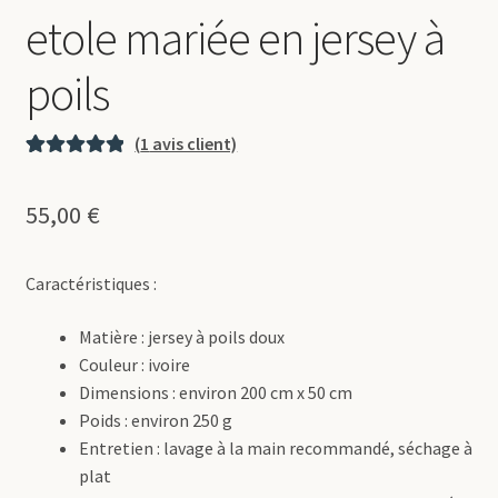
etole mariée en jersey à
poils
(
1
avis client)
Noté
1
5.00
sur
5 basé sur
55,00
€
notation
client
Caractéristiques :
Matière : jersey à poils doux
Couleur : ivoire
Dimensions : environ 200 cm x 50 cm
Poids : environ 250 g
Entretien : lavage à la main recommandé, séchage à
plat